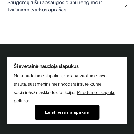
Saugomų rūšių apsaugos planų rengimo ir
tvirtinimo tvarkos aprašas
© 2023-2026, Lietuvos Respublikos aplinkos
Ši svetainė naudoja slapukus
ministerija
Mes naudojame slapukus, kad analizuotume savo
Duomenys kaupiami ir saugomi Juridinių asmenų
srautą, suasmeninsime rinkodarą ir suteiktume
registre.
socialinės žiniasklaidos funkcijas.
Privatumo ir slapukų
Kodas: 188602370 | Adresas: A. Jakšto g. 4, 01105
politika ›
.
Vilnius
Leisti visus slapukus
Svetainės žemėlapis
Privatumo politika